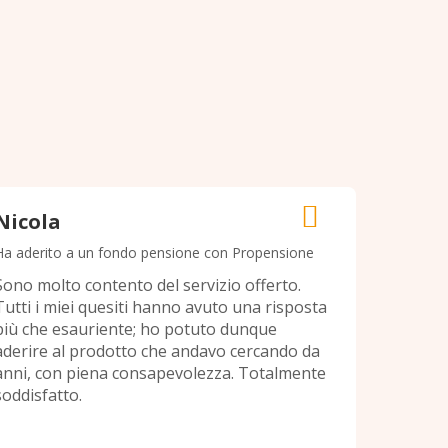
Nicola
Simon
Ha aderito a un fondo pensione con Propensione
Ha aderit
Sono molto contento del servizio offerto.
Ottimo in
Tutti i miei quesiti hanno avuto una risposta
rapida an
più che esauriente; ho potuto dunque
aderire al prodotto che andavo cercando da
anni, con piena consapevolezza. Totalmente
soddisfatto.