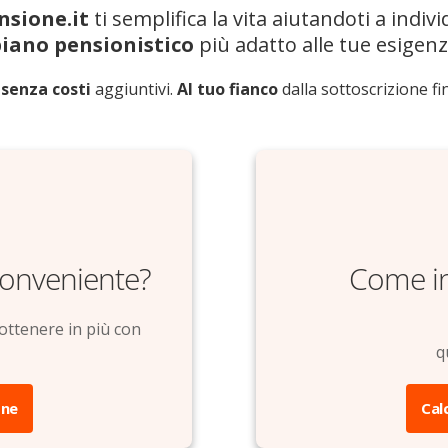
nsione.it
ti semplifica la vita aiutandoti a indivi
piano pensionistico
più adatto alle tue esigen
 senza costi
aggiuntivi.
Al tuo fianco
dalla sottoscrizione fi
conveniente?
Come in
ottenere in più con
q
one
Cal