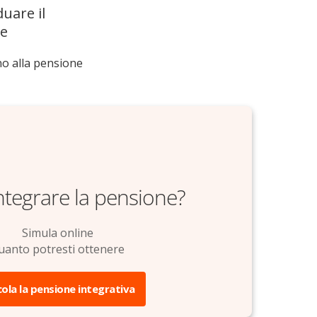
duare il
ze
no alla pensione
tegrare la pensione?
Simula online
uanto potresti ottenere
cola la pensione integrativa