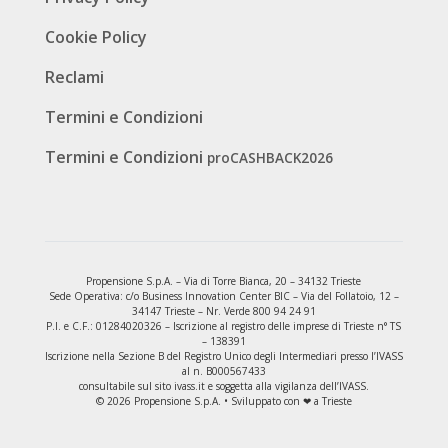
Cookie Policy
Reclami
Termini e Condizioni
Termini e Condizioni
proCASHBACK2026
Propensione S.p.A. – Via di Torre Bianca, 20 – 34132 Trieste
Sede Operativa: c/o Business Innovation Center BIC – Via del Follatoio, 12 –
34147 Trieste – Nr. Verde 800 94 24 91
P.I. e C.F.: 01284020326 – Iscrizione al registro delle imprese di Trieste n° TS
– 138391
Iscrizione nella Sezione B del Registro Unico degli Intermediari presso l’IVASS
al n. B000567433
consultabile sul sito ivass.it e soggetta alla vigilanza dell’IVASS.
© 2026 Propensione S.p.A. • Sviluppato con ❤ a Trieste