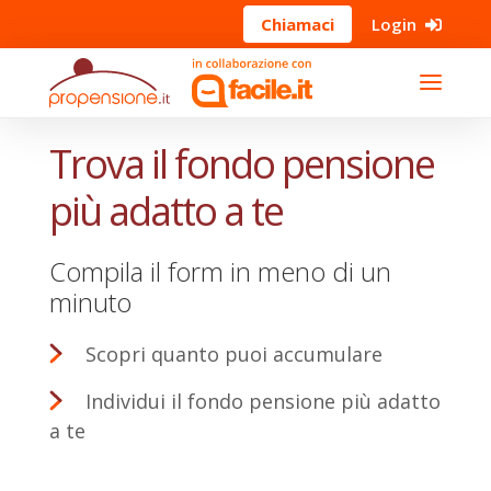
Chiamaci
Login
Trova il fondo pensione
Calcolo pensione
più adatto a te
Trasferimento fondo pensione
Compila il form in meno di un
Partners
minuto
Scopri quanto puoi accumulare
Magazine
Individui il fondo pensione più adatto
Chi siamo
a te